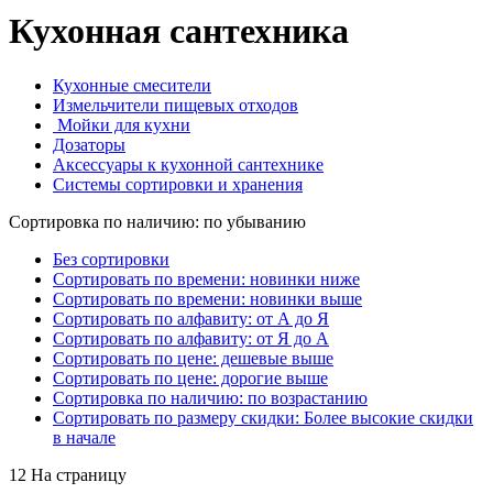
Кухонная сантехника
Кухонные смесители
Измельчители пищевых отходов
Мойки для кухни
Дозаторы
Аксессуары к кухонной сантехнике
Системы сортировки и хранения
Сортировка по наличию: по убыванию
Без сортировки
Сортировать по времени: новинки ниже
Сортировать по времени: новинки выше
Сортировать по алфавиту: от А до Я
Сортировать по алфавиту: от Я до А
Сортировать по цене: дешевые выше
Сортировать по цене: дорогие выше
Сортировка по наличию: по возрастанию
Сортировать по размеру скидки: Более высокие скидки
в начале
12 На страницу