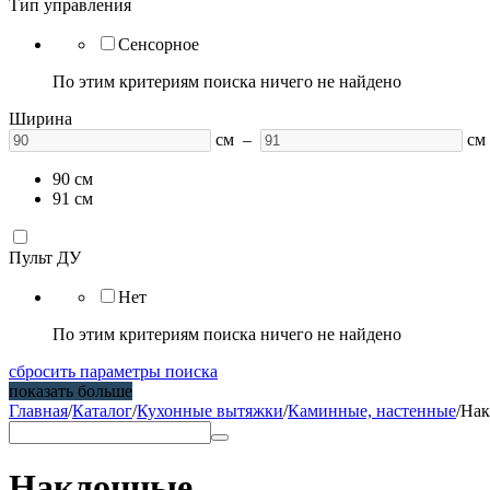
Тип управления
Сенсорное
По этим критериям поиска ничего не найдено
Ширина
см –
см
90 см
91 см
Пульт ДУ
Нет
По этим критериям поиска ничего не найдено
сбросить параметры поиска
показать больше
Главная
/
Каталог
/
Кухонные вытяжки
/
Каминные, настенные
/
Нак
Наклонные