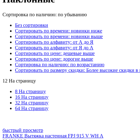
Сортировка по наличию: по убыванию
Без сортировки
Сортировать по времени: новинки ниже
Сортировать по времени: новинки выше
Сортировать по алфавиту: от А до Я
Сортировать по алфавиту: от Я до А
Сортировать по цене: дешевые выше
Сортировать по цене: дорогие выше
Сортировка по наличию: по возрастанию
Сортировать по размеру скидки: Более высокие скидки в 
12 На страницу
8 На страницу
16 На страницу
32 На страницу
64 На страницу
быстрый просмотр
FRANKE Вытяжка настенная FPJ 915 V WH A