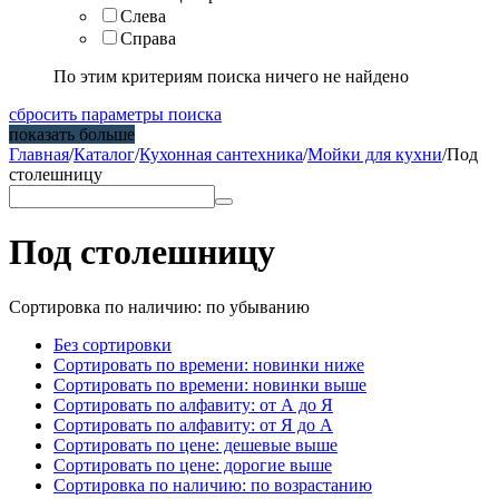
Слева
Справа
По этим критериям поиска ничего не найдено
сбросить параметры поиска
показать больше
Главная
/
Каталог
/
Кухонная сантехника
/
Мойки для кухни
/
Под
столешницу
Под столешницу
Сортировка по наличию: по убыванию
Без сортировки
Сортировать по времени: новинки ниже
Сортировать по времени: новинки выше
Сортировать по алфавиту: от А до Я
Сортировать по алфавиту: от Я до А
Сортировать по цене: дешевые выше
Сортировать по цене: дорогие выше
Сортировка по наличию: по возрастанию