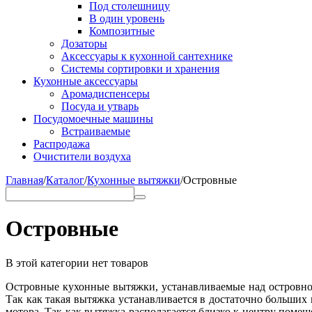
Под столешницу
В один уровень
Композитные
Дозаторы
Аксессуары к кухонной сантехнике
Системы сортировки и хранения
Кухонные аксессуары
Аромадиспенсеры
Посуда и утварь
Посудомоечные машины
Встраиваемые
Распродажа
Очистители воздуха
Главная
/
Каталог
/
Кухонные вытяжки
/
Островные
Островные
В этой категории нет товаров
Островные кухонные вытяжки, устанавливаемые над островной
Так как такая вытяжка устанавливается в достаточно больши
мотора. Так как вытяжка располагается близко к центру помеще