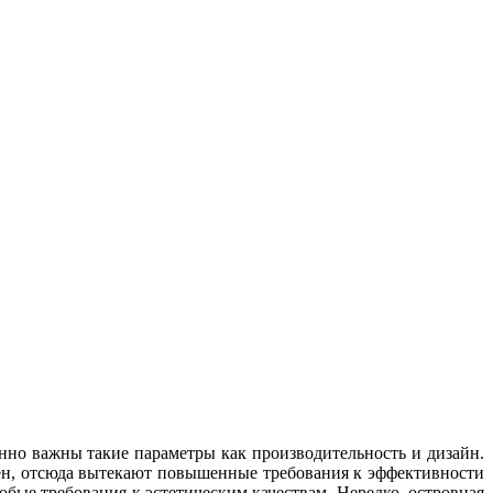
нно важны такие параметры как производительность и дизайн.
мен, отсюда вытекают повышенные требования к эффективности
собые требования к эстетическим качествам. Нередко, островная