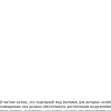
 частью кухни, это отдельный вид вытяжек для которых особе
х помещениях она должна обеспечивать достаточный воздухооб
ния, крепясь на потолок, она всегда на виду, что предъявляет о