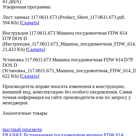
43
Дб(А)
Ускоренная программа:
Лист ланных 117.0611.673 (Product_Sheet_117.0611.673.pdf,
594 Kb) [
Скачать
]
Инструкция 117.0611.673 Машина посудомоечная FDW 614
D7P DOS D
(Инструкция_117.0611.673_Машина_посудомоечная_FDW_614
21,423 Kb) [
Скачать
]
Установка 117.0611.673 Машина посудомоечная FDW 614 D7P
DOS D
(Установка_117.0611.673_Машина_посудомоечная_FDW_614_
622 Kb) [
Скачать
]
Производитель вправе вносить изменения в конструкцию,
внешний вид, комплектацию без особого уведомления. Самая
точная информация на сайте производителя или по запросу у
менеджеров
Аналогичные товары
быстрый просмотр
FRANKE Встраиваемая посудомоечная машина FDW 614