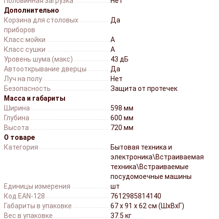
Половинная загрузка
Нет
Дополнительно
Корзина для столовых
Да
приборов
Класс мойки
A
Класс сушки
A
Уровень шума (макс)
43 дБ
Автооткрывание дверцы
Да
Луч на полу
Нет
Безопасность
Защита от протечек
Масса и габариты
Ширина
598 мм
Глубина
600 мм
Высота
720 мм
О товаре
Категория
Бытовая техника и
электроника\Встраиваемая
техника\Встраиваемые
посудомоечные машины
Единицы измерения
шт
Код EAN-128
7612985814140
Габариты в упаковке
67 x 91 x 62 см (ШхВхГ)
Вес в упаковке
37.5 кг