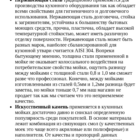
производства кухонного оборудования так как обладает
всеми свойствами для гигиеничного и долговечного
использования. Нержавеющая сталь долговечна, стойка
к загрязнителям, устойчива к большинству бытовых
моющих средств, прочна, пластична, обладает высокой
температурной стойкостью, может иметь различную
отделку поверхности. Нержавеющая сталь может быть
разных марок, наиболее сбалансированной для
кухонной утвари считается AISI 304. Вопреки
бытующему мнению, толщина стали примененной в
мойке не оказывает колоссального воздействия на
потребительские свойства мойки, ощутить разницу
между мойками с толщиной стали 0,8 и 1,0 мм сможет
разве что профессионал. Конечно, между мойками
изготовленными из сталей 0,5мм и 1,2мм разница будет
заметна, но мойки тоньше 0,7 мм наш магазин не
продает так как мы считаем что это неприемлемое
качество.
Искусственный камень
применяется в кухонных
мойках достаточно давно и снискал определенную
популярность среди покупателей. В основе материала
лежит комбинация из связующих смол (у качественных
моек это чаще всего акриловые или полиэфирные) и
наполнителя. От качества и пропорций данных