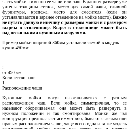
часть мойки а именно ее чаши или чаш. В данном размере уже
учтены толщины стенок, место для самой чаши, сливной
фурнитуры, крепежа, место для смесителя (если он
устанавливается в заранее отведенное на мойке место).
Важно
не путать данную величину с размером мойки и с размером
выреза в столешнице. Вырез в столешнице может быть
над несколькими кухонными модулями.
Пример мойки шириной 860мм устанавливаемой в модуль
кухни 450мм:
:
от
450
мм
Количество чаш:
1
Расположение чаши
Кухонные мойки могут изготавливаться с разным
расположением чаш. Если мойка симметричная, то ее
называют оборачиваемая, она может быть развернута в
нужном положении и так смонтирована. Мойки же чья
конструкция предполагает асимметрию, бывают с левым или
правым расположением чаши, чаще всего одна и та же модель
асимметричной мойки имеет как левую так и правую