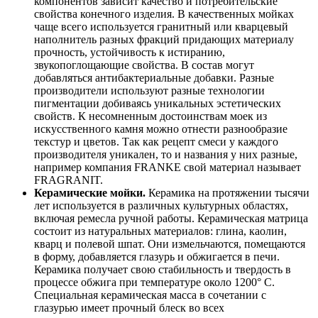
компонентов зависит качество и потребительские
свойства конечного изделия. В качественных мойках
чаще всего используется гранитный или кварцевый
наполнитель разных фракций придающих материалу
прочность, устойчивость к истиранию,
звукопоглощающие свойства. В состав могут
добавляться антибактериальные добавки. Разные
производители используют разные технологии
пигментации добиваясь уникальных эстетических
свойств. К несомненным достоинствам моек из
искусственного камня можно отнести разнообразие
текстур и цветов. Так как рецепт смеси у каждого
производителя уникален, то и названия у них разные,
например компания FRANKE свой материал называет
FRAGRANIT.
Керамические мойки.
Керамика на протяжении тысячи
лет используется в различных культурных областях,
включая ремесла ручной работы. Керамическая матрица
состоит из натуральных материалов: глина, каолин,
кварц и полевой шпат. Они измельчаются, помещаются
в форму, добавляется глазурь и обжигается в печи.
Керамика получает свою стабильность и твердость в
процессе обжига при температуре около 1200° С.
Специальная керамическая масса в сочетании с
глазурью имеет прочный блеск во всех