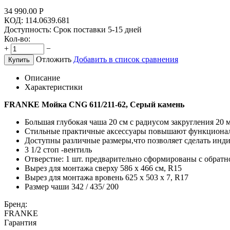
34 990.00
Р
КОД:
114.0639.681
Доступность:
Срок поставки 5-15 дней
Кол-во:
+
−
Отложить
Добавить в список сравнения
Купить
Описание
Характеристики
FRANKE Мойка CNG 611/211-62, Серый камень
Большая глубокая чаша 20 см с радиусом закругления 20 
Стильные практичные аксессуары повышают функциона
Доступны различные размеры,что позволяет сделать инд
3 1/2 стоп -вентиль
Отверстие: 1 шт. предварительно сформированы с обрат
Вырез для монтажа сверху 586 х 466 см, R15
Вырез для монтажа вровень 625 х 503 х 7, R17
Размер чаши 342 / 435/ 200
Бренд:
FRANKE
Гарантия